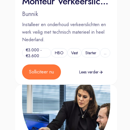
Monteur Verkeerslichten
Bunnik
Hoe kom je bij ons aan boord?
Installeer en onderhoud verkeerslichten en
werk veilig met technisch materieel in heel
Telefonische intake
Nederland.
Kennismakings-gesprek en
€3.000 -
HBO
Vast
Starter
...
eventueel rondleiding/
€3.600
meelopen
Vervolggesprek motivatie en
Solliciteer nu
Lees verder
toekomst
Aanbod
Nog meer interessante
vacatures waar jouw
vakmanschap centraal staat
Wil jij meebouwen aan onze