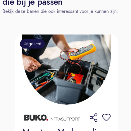
die bij je passen
we onze mensen continu aan het
Bekijk deze banen die ook interessant voor je kunnen zijn.
werk kunnen houden;
Vakgerichte trainingen zoals: VCA;
Mogelijkheid tot deelname aan BHV;
Interne begeleiding zodat je je
Uitgelicht
(verder) kan ontwikkelen;
CAO Metalelektro, 27 vrije dagen +
13 ADV dagen;
Overwerkvergoeding maandag t/m
zaterdag 175%, zon- en feestdagen
225%;
Actieve Personeelsvereniging;
Pensioenfonds Metalektro; premie
ruim 50% door werkgever betaald;
Woon/werkvergoeding van €0,23
p/km.