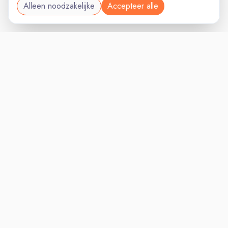
Alleen noodzakelijke
Accepteer alle
ZUIDHOLLANDVAC
VACATURELAND
powered by
Inloggen voor Werkgevers
Vacatures
Niches
Werkgevers