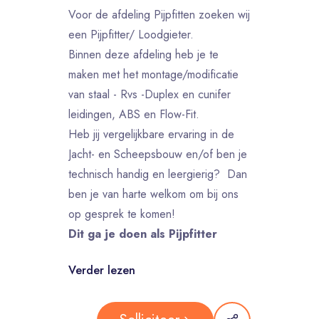
Voor de afdeling Pijpfitten zoeken wij
een Pijpfitter/ Loodgieter.
Binnen deze afdeling heb je te
maken met het montage/modificatie
van staal - Rvs -Duplex en cunifer
leidingen, ABS en Flow-Fit.
Heb jij vergelijkbare ervaring in de
Jacht- en Scheepsbouw en/of ben je
technisch handig en leergierig? Dan
ben je van harte welkom om bij ons
op gesprek te komen!
Dit ga je doen als Pijpfitter
Verder lezen
Dit ga je doen als Pijpfitter:
Zelfstandig werken aan de hand van
tekeningen / isometric's ;