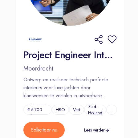
superjachten? Bekijk ook onze
andere vacatures.
Project Engineer Interieur | Moordrecht
Moordrecht
Ontwerp en realiseer technisch perfecte
interieurs voor luxe jachten door
klantwensen te vertalen in uitvoerbare
oplossingen.
€4.000 en
Zuid-
€ 5.700
HBO
Vast
...
Holland
p/m
Solliciteer nu
Lees verder