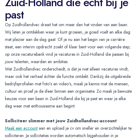
Zuid-Holland die écht bij je
past
Op Zuidhollandvac draait het om meer dan het vinden van een baan.
Wij laten je ontdekken waar je kunt groeien, je goed voelt en elke dag
met plezier aan de slag gaat. Of je nu aan het begin van je carrière
staat, een interim opdracht zoekt of klaar bent voor een volgende stap;
op onze vacaturebank vind je vacatures in Zuid-Holland die passen bij
jouw talenten, waarden en ambities.
Wat Zuidhollandvac onderscheidt, is dat je niet alleen vacatures vindt,
maar ook het verhaal áchter de functie ontdekt. Dankzij de uitgebreide
bedrijfsprofielen met foto’s en video’s, maak je kennis met de mensen,
cultuur en proef je de sfeer binnen een organisatie. Zo maak je bewuste
keuzes voor een baan in Zuid-Holland die bij je past en waar je elke
dag weer met enthousiasme aan begint.
Solliciteer slimmer met jouw Zuidhollandvac-account
Maak een account
aan en upload je cv om sneller en overzichtelijker te
solliciteren. Je sollicitaties worden automatisch bijgehouden in je