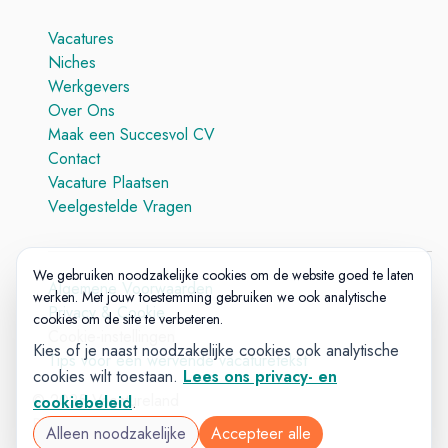
Vacatures
Niches
Werkgevers
Over Ons
Maak een Succesvol CV
Contact
Vacature Plaatsen
Veelgestelde Vragen
We gebruiken noodzakelijke cookies om de website goed te laten
Algemene Voorwaarden
werken. Met jouw toestemming gebruiken we ook analytische
Privacy & Cookie
cookies om de site te verbeteren.
Cookie-instellingen
Kies of je naast noodzakelijke cookies ook analytische
Tips voor een wervende vacaturetekst
cookies wilt toestaan.
Lees ons privacy- en
© 2025 Vacatureland
cookiebeleid
.
Build:
20260727-1227
Alleen noodzakelijke
Accepteer alle