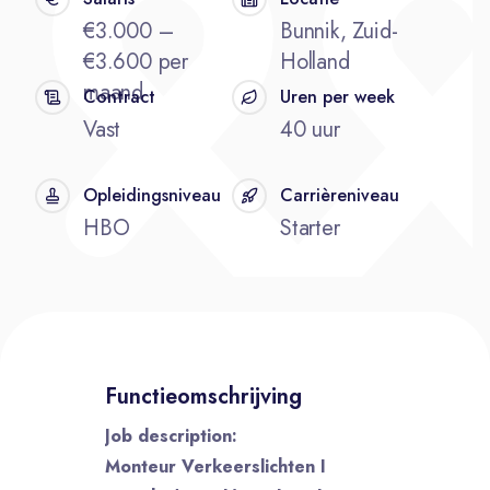
€3.000 –
Bunnik, Zuid-
€3.600 per
Holland
maand
Contract
Uren per week
Vast
40 uur
Opleidingsniveau
Carrièreniveau
HBO
Starter
Functieomschrijving
Job description:
Monteur Verkeerslichten I