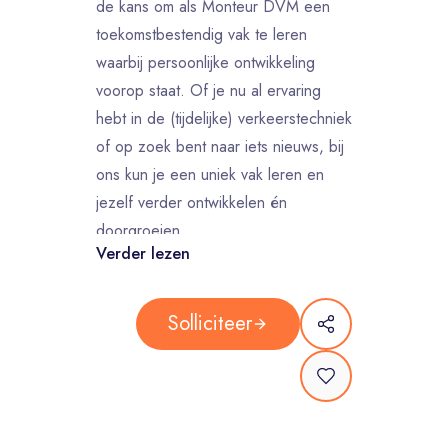
de kans om als Monteur DVM een
toekomstbestendig vak te leren
waarbij persoonlijke ontwikkeling
voorop staat. Of je nu al ervaring
hebt in de (tijdelijke) verkeerstechniek
of op zoek bent naar iets nieuws, bij
ons kun je een uniek vak leren en
jezelf verder ontwikkelen én
doorgroeien.
Verder lezen
Als Monteur DVM installaties word je
ingezet bij projecten waar volledige
kruispunten worden afgezet en
Solliciteer
omgeleid. Daarom werk je samen met
collega's uit verschillende teams. Je
bent mede verantwoordelijk voor de
uitvoering van al onze landelijke