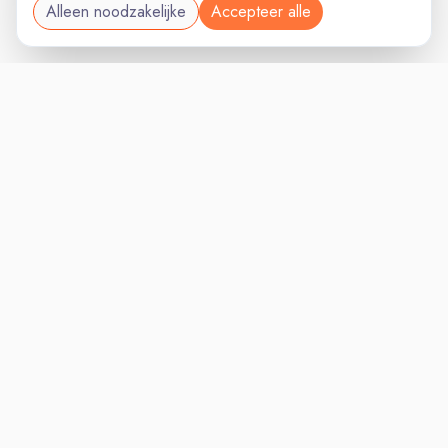
Alleen noodzakelijke
Accepteer alle
ZUIDHOLLANDVAC
VACATURELAND
powered by
Inloggen voor Werkgevers
Vacatures
Niches
Werkgevers