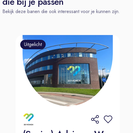
die bij je passen
begon zonder ervaring in de
Bekijk deze banen die ook interessant voor je kunnen zijn.
autobranche, maar door trainingen en
ondersteuning is hij nu uitgegroeid tot
een onmisbaar deel van het team.
Wat we van jou verwachten:
Uitgelicht
Een klantgerichte instelling en de
vaardigheid om mensen op hun
gemak te stellen.
Administratieve vaardigheden, je
houdt het overzicht en zorgt dat alles
soepel verloopt.
Flexibiliteit, want elke dag is anders
en soms moet je snel schakelen.
Wat kan je van ons verwachten?
Bij Amega kom je terecht in een