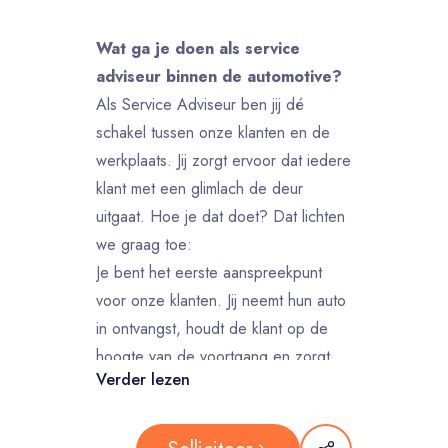
Wat ga je doen als service
adviseur binnen de automotive?
Als Service Adviseur ben jij dé
schakel tussen onze klanten en de
werkplaats. Jij zorgt ervoor dat iedere
klant met een glimlach de deur
uitgaat. Hoe je dat doet? Dat lichten
we graag toe:
Je bent het eerste aanspreekpunt
voor onze klanten. Jij neemt hun auto
in ontvangst, houdt de klant op de
hoogte van de voortgang en zorgt
Verder lezen
ervoor dat de klant tevreden naar
huis gaan.
Daarnaast ben jij dé schakel tussen